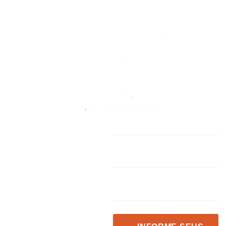
Licenciamento
e Gestão de
produtos
controlados
pelo Exército
Com mais de 23