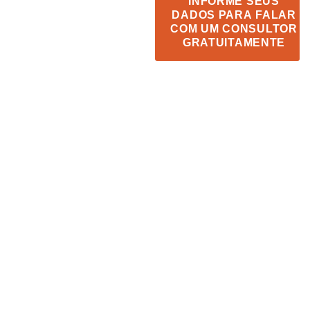
INFORME SEUS
anos atuando na
DADOS PARA FALAR
área de produtos
COM UM CONSULTOR
GRATUITAMENTE
controlados, somos
especialistas em
licenciamento,
elaboração de
mapas, Plano de
Segurança,
treinamento e
análises necessárias
as operações com
produtos controlados
pelo Exército.