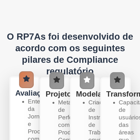
O RP7As foi desenvolvido de
acordo com os seguintes
pilares de Compliance
regulatório
Avaliação
Projeto
Modelagem
Transfor
Entendimento
Metas
Criação
Capaci
da
de
de
de
Jornada
Performance
Instruções
usuário
e
com
de
das
Processo
Produtos
Trabalho
áreas
com
Controlados;
envolvendo
que