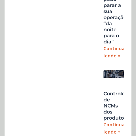
parar a
sua
operação
“da
noite
para o
dia”
Continuar
lendo »
Controle
de
NCMs
dos
produtos
Continuar
lendo »