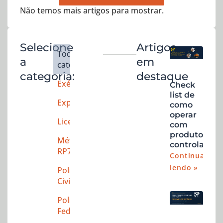
Não temos mais artigos para mostrar.
Selecione
Artigos
Todas as
a
em
categorias
categoria:
destaque
Exército
Check
list de
Explosivos
como
operar
Licenciamento
com
produtos
Método
controlados
RP7As
Continuar
lendo »
Polícia
Civil
Polícia
Federal