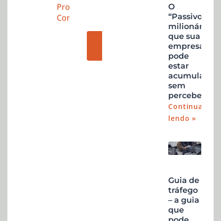
Solicite
Produtos
O
uma
“Passivo”
Controlados
milionário
consultoria
que sua
AGENDAR
agora
empresa
CONSULTORIA
pode
estar
acumulando
sem
perceber
Continuar
lendo »
Guia de
tráfego
– a guia
que
pode