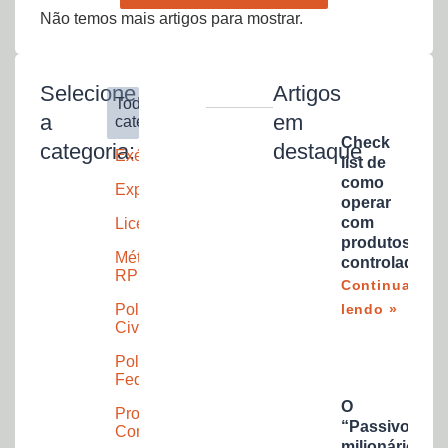
Não temos mais artigos para mostrar.
Selecione
Artigos
Todas as
a
em
categorias
Check
categoria:
destaque
Exército
list de
como
Explosivos
operar
com
Licenciamento
produtos
Método
controlados
RP7As
Continuar
lendo »
Polícia
Civil
Polícia
Federal
O
Produtos
“Passivo”
Controlados
milionário